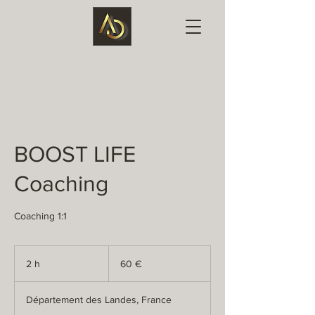
BOOST LIFE
Coaching
Coaching 1:1
60
euros
2 h
2
60 €
h
Département des Landes, France