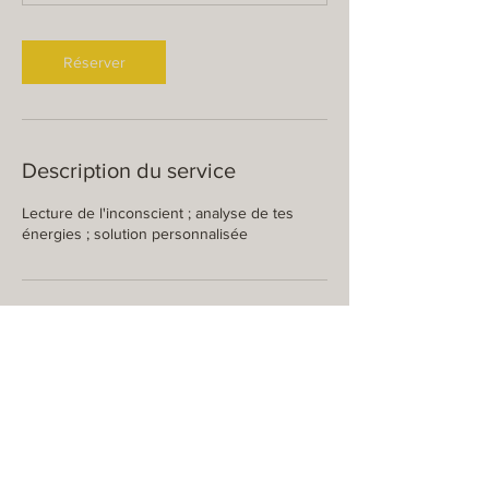
Réserver
Description du service
Lecture de l'inconscient ; analyse de tes
énergies ; solution personnalisée
Coordonnées
1670 Route de la Chalosse, Gamarde-les-
Bains, France